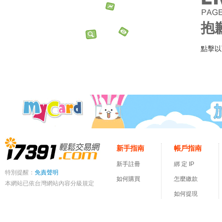
抱
點擊以
新手指南
帳戶指南
新手註冊
綁 定 IP
特別提醒：
免責聲明
如何購買
怎麼繳款
本網站已依台灣網站內容分級規定
如何提現