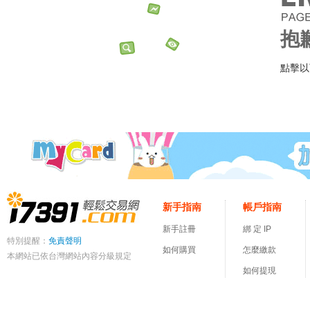
抱
點擊以
新手指南
帳戶指南
新手註冊
綁 定 IP
特別提醒：
免責聲明
如何購買
怎麼繳款
本網站已依台灣網站內容分級規定
如何提現